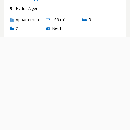
Hydra, Alger
Appartement
166 m²
5
2
Neuf
DARINE
il y a 5 ans
LOCATION