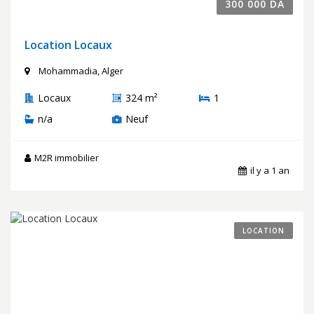
300 000 DA
Location Locaux
Mohammadia, Alger
Locaux
324 m²
1
n/a
Neuf
M2R immobilier
il y a 1 an
LOCATION