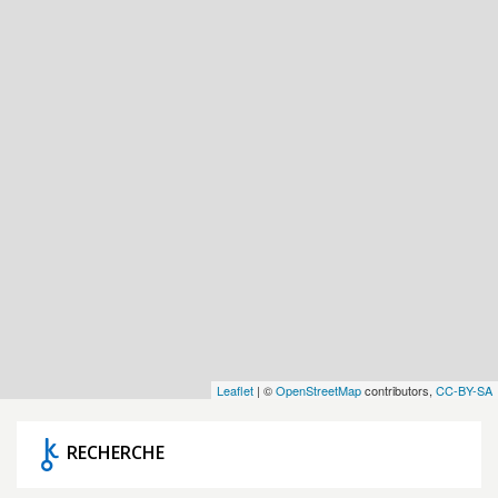
Leaflet
| ©
OpenStreetMap
contributors,
CC-BY-SA
RECHERCHE