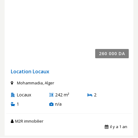
260 000 DA
Location Locaux
Mohammadia, Alger
Locaux
242 m²
2
1
n/a
M2R immobilier
il y a 1 an