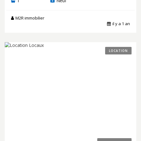
1
Neuf
M2R immobilier
il y a 1 an
LOCATION