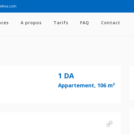
sekna.com
nces
A propos
Tarifs
FAQ
Contact
1 DA
Appartement, 106 m²