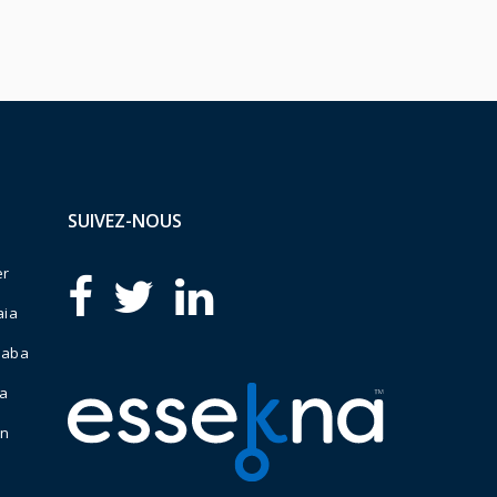
SUIVEZ-NOUS
er
aia
naba
da
an