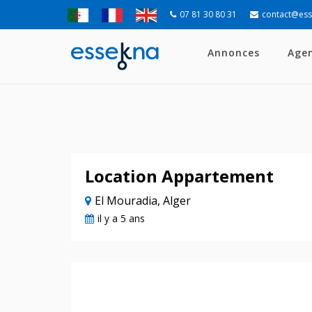
07 81 30 80 31
contact@es
Annonces
Age
Location Appartement
El Mouradia, Alger
il y a 5 ans