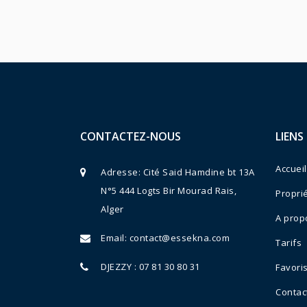
CONTACTEZ-NOUS
LIENS
Accueil
Adresse: Cité Said Hamdine bt 13A
N°5 444 Logts Bir Mourad Rais,
Propri
Alger
A prop
Email:
contact@essekna.com
Tarifs
DJEZZY : 07 81 30 80 31
Favori
Contac