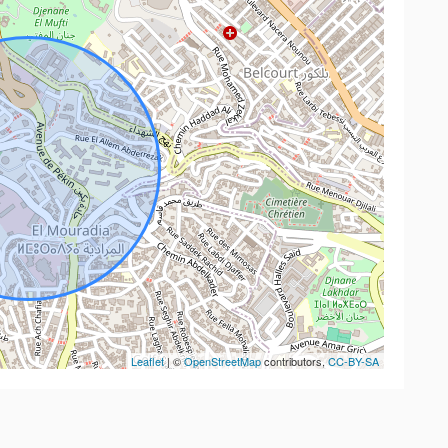
Leaflet
| ©
OpenStreetMap
contributors,
CC-BY-SA