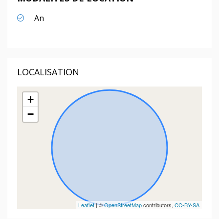
An
LOCALISATION
+
−
Leaflet
| ©
OpenStreetMap
contributors,
CC-BY-SA