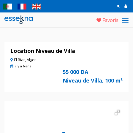
Favoris
Tog
navi
Location Niveau de Villa
El Biar, Alger
il y a 6 ans
55 000 DA
Niveau de Villa, 100 m²