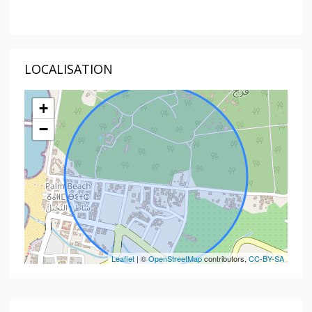
LOCALISATION
+
−
Leaflet
| ©
OpenStreetMap
contributors,
CC-BY-SA