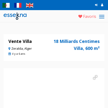
Favoris
Tog
navi
Vente Villa
18 Milliards Centimes
Villa, 600 m²
Zeralda, Alger
il y a 6 ans