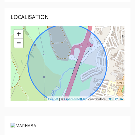
LOCALISATION
+
−
Leaflet
| ©
OpenStreetMap
contributors,
CC-BY-SA