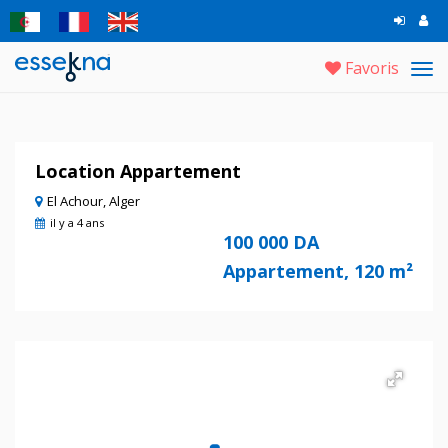
Favoris
Tog
navi
Location Appartement
El Achour, Alger
il y a 4 ans
100 000 DA
Appartement, 120 m²