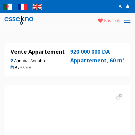
Favoris
Tog
navi
Vente Appartement
920 000 000 DA
Appartement, 60 m²
Annaba, Annaba
il y a 6 ans