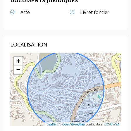
DOCUMENTS JURIDIQUES
Acte
Livret foncier
LOCALISATION
+
−
Leaflet
| ©
OpenStreetMap
contributors,
CC-BY-SA