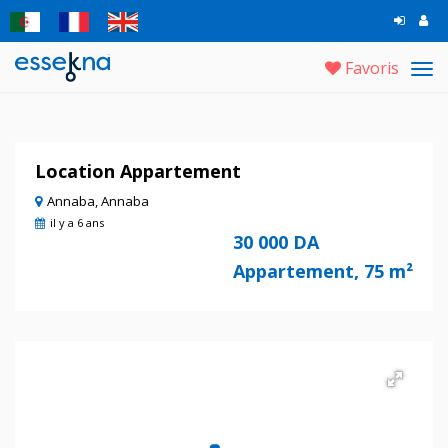
Favoris
Tog
navi
Location Appartement
Annaba, Annaba
il y a 6 ans
30 000 DA
Appartement, 75 m²