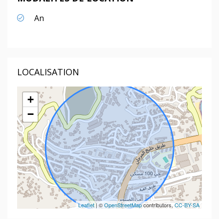
An
LOCALISATION
+
−
Leaflet
| ©
OpenStreetMap
contributors,
CC-BY-SA