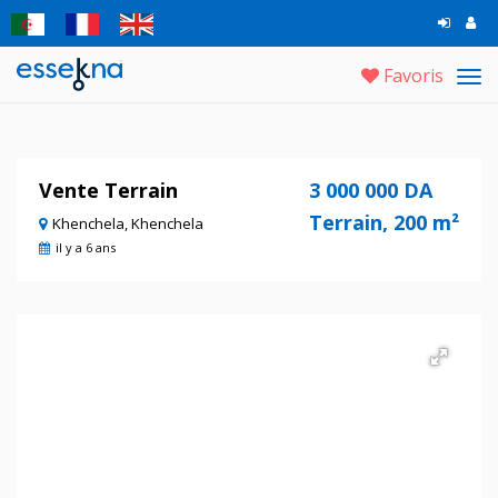
Favoris
Tog
navi
Vente Terrain
3 000 000 DA
Terrain, 200 m²
Khenchela, Khenchela
il y a 6 ans