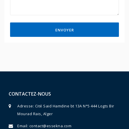
ENVOYER
CONTACTEZ-NOUS
Adresse: Cité Said Hamdine bt 13A N°5 444 Logts Bir
Mourad Rais, Alger
Email:
contact@essekna.com