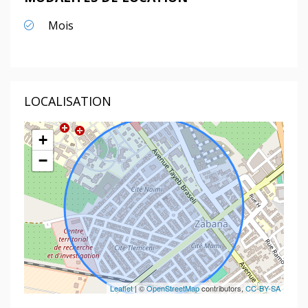
Mois
LOCALISATION
+
−
Leaflet
| ©
OpenStreetMap
contributors,
CC-BY-SA