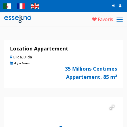
Favoris
Tog
navi
Location Appartement
Blida, Blida
il y a 6 ans
35 Millions Centimes
Appartement, 85 m²