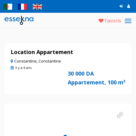
Favoris
Tog
navi
Location Appartement
Constantine, Constantine
il y a 6 ans
30 000 DA
Appartement, 100 m²