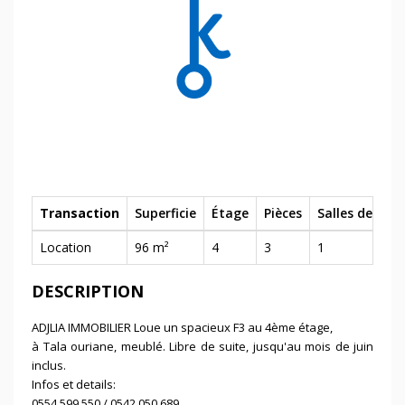
Transaction
Superficie
Étage
Pièces
Salles de bain
Location
96 m²
4
3
1
DESCRIPTION
ADJLIA IMMOBILIER Loue un spacieux F3 au 4ème étage,
à Tala ouriane, meublé. Libre de suite, jusqu'au mois de juin
inclus.
Infos et details:
0554 599 550 / 0542 050 689