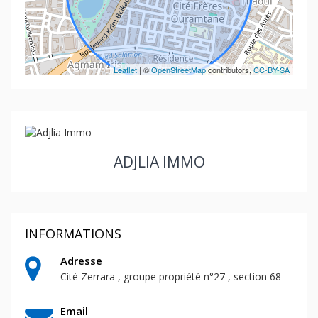
Leaflet
| ©
OpenStreetMap
contributors,
CC-BY-SA
ADJLIA IMMO
INFORMATIONS
Adresse
Cité Zerrara , groupe propriété n°27 , section 68
Email