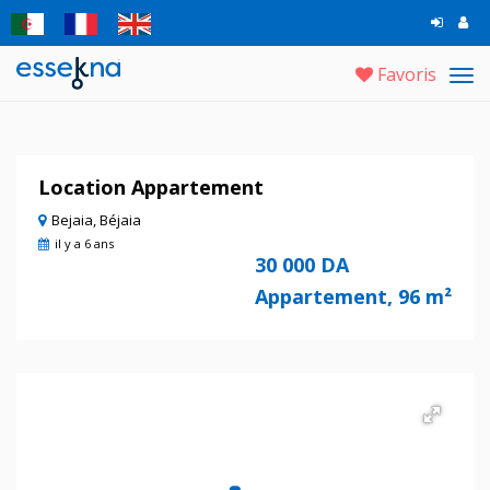
Favoris
Tog
navi
Location Appartement
Bejaia, Béjaia
il y a 6 ans
30 000 DA
Appartement, 96 m²