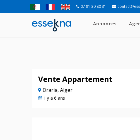
07 81 30 80 31
contact@es
Annonces
Age
Vente Appartement
Draria, Alger
il y a 6 ans