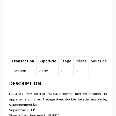
Transaction
Superficie
Étage
Pièces
Salles de bain
Location
70 m²
1
3
1
DESCRIPTION
L'AGENCE IMMOBILIÈRE "DOUNIA Immo" met en location un
appartement T.3 au 1 étage Avec double façade, ensoleillé,
stationnement facile.
Superficie: 70 M²
Situe à: l'arbi ben mhidi - SKIKDA -