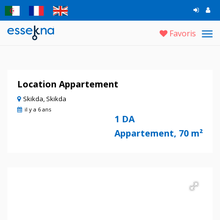
Favoris
Tog
navi
Location Appartement
Skikda, Skikda
il y a 6 ans
1 DA
Appartement, 70 m²