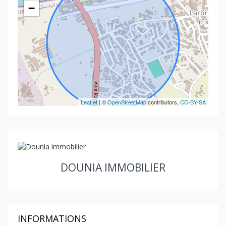
−
Leaflet
| ©
OpenStreetMap
contributors,
CC-BY-SA
DOUNIA IMMOBILIER
INFORMATIONS