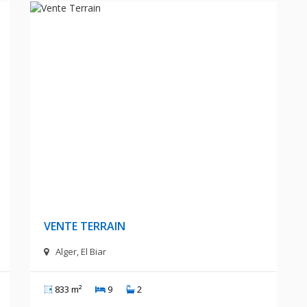
A
220 000 000 DA
VENTE TERRAIN
Alger, El Biar
833 m²
9
2