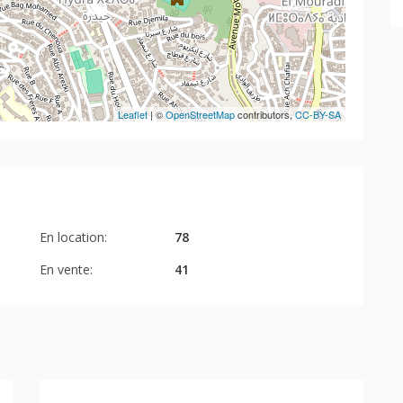
Leaflet
| ©
OpenStreetMap
contributors,
CC-BY-SA
En location:
78
En vente:
41