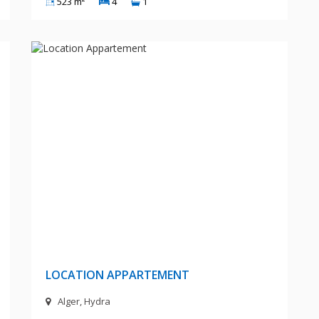
523 m²
4
1
A
35 000 DA
LOCATION APPARTEMENT
Alger, Hydra