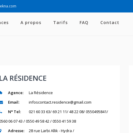
sekna.com
nces
A propos
Tarifs
FAQ
Contact
LA RÉSIDENCE
Agence:
La Résidence
Email:
infoscontact.residence@gmail.com
N° Tel:
021 60 33 63/ 69 21 11/ 48 22 08/ 0550495841/
0560 06 07 43 / 0550 49 58 42 / 0550 41 59 38
Adresse:
28 rue Larbi Allik - Hydra /