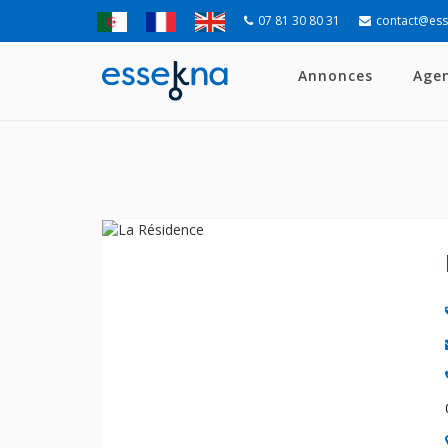
07 81 30 80 31
contact@es
Annonces
Age