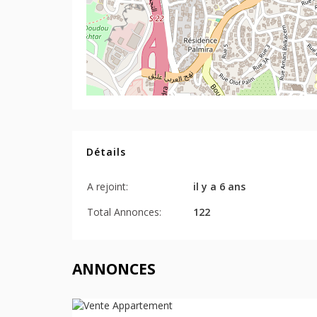
Détails
A rejoint:
il y a 6 ans
Total Annonces:
122
ANNONCES