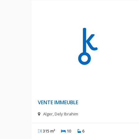
1 D
VENTE IMMEUBLE
Alger, Dely Ibrahim
315 m²
10
6