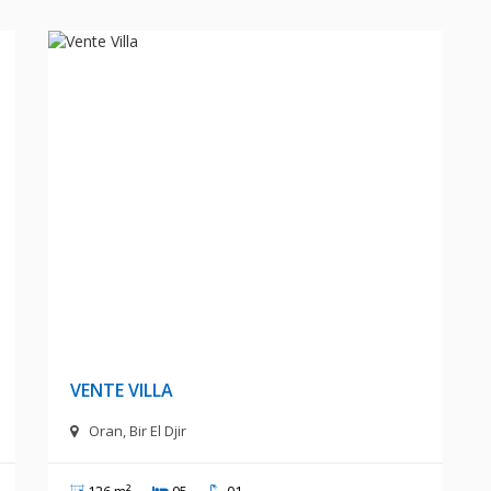
s
35 000 000 Milliards Centimes
VENTE VILLA
Oran, Bir El Djir
126 m²
05
01