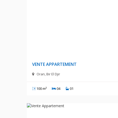
14 000 000 D
VENTE APPARTEMENT
Oran, Bir El Djir
100 m²
04
01