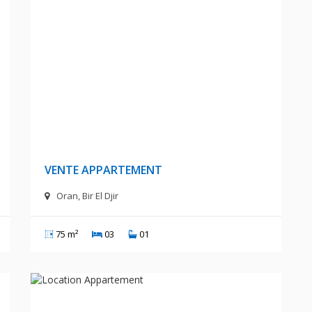
A
12 000 000 DA
VENTE APPARTEMENT
Oran, Bir El Djir
75 m²
03
01