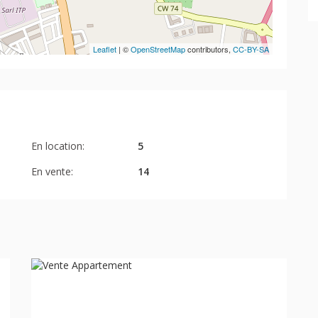
Leaflet
| ©
OpenStreetMap
contributors,
CC-BY-SA
En location:
5
En vente:
14