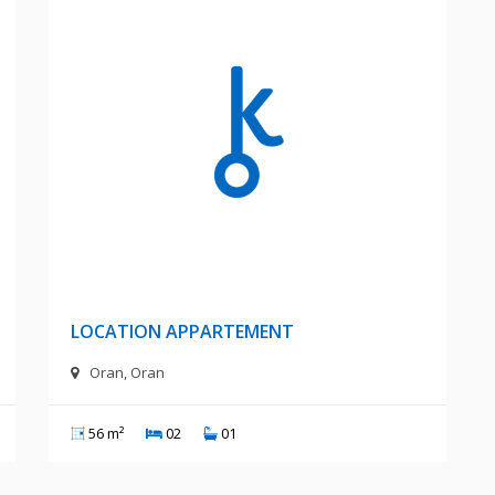
A
8 000 DA
LOCATION APPARTEMENT
Oran, Oran
56 m²
02
01