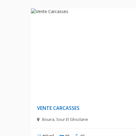
3 000 000 Milliards Centime
VENTE CARCASSES
Bouira, Sour El Ghozlane
460 m²
06
02