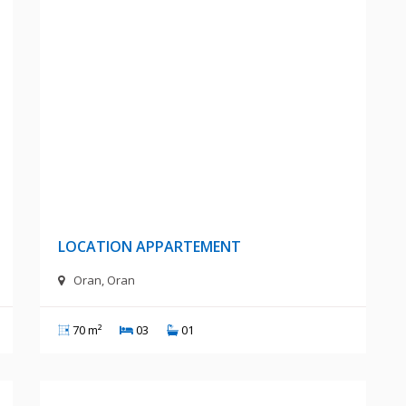
A
55 000 DA
LOCATION APPARTEMENT
Oran, Oran
70 m²
03
01