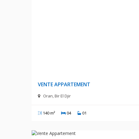
21 000 000 D
VENTE APPARTEMENT
Oran, Bir El Djir
140 m²
04
01