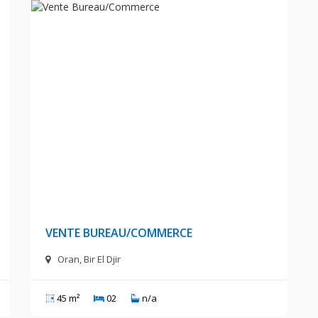
s
9 000 000 Millions DA
VENTE BUREAU/COMMERCE
Oran, Bir El Djir
45 m²
02
n/a