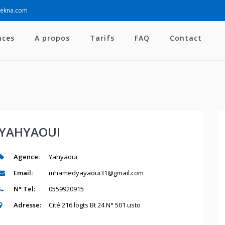
sekna.com
nces
A propos
Tarifs
FAQ
Contact
YAHYAOUI
Agence:
Yahyaoui
Email:
mhamedyayaoui31@gmail.com
N° Tel:
0559920915
Adresse:
Cité 216 logts Bt 24 N° 501 usto