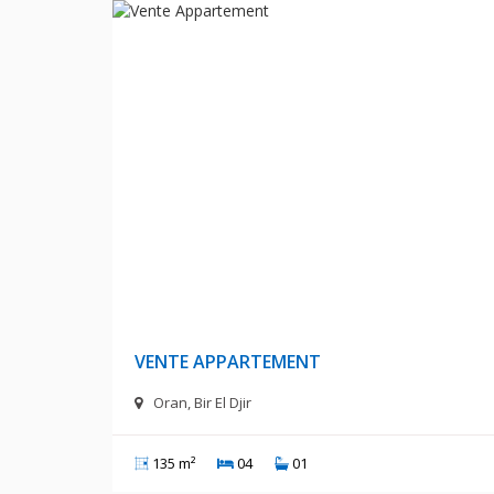
20 000 000 Milliards Centime
VENTE APPARTEMENT
Oran, Bir El Djir
135 m²
04
01