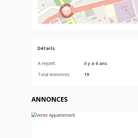
Détails
A rejoint:
il y a 6 ans
Total Annonces:
19
ANNONCES