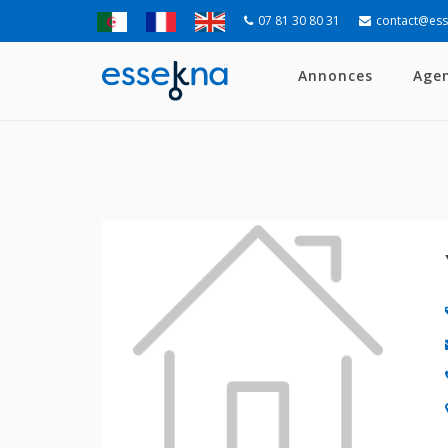
07 81 30 80 31
contact@es
Annonces
Age