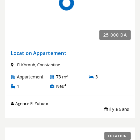
25 000 DA
Location Appartement
El Khroub, Constantine
Appartement
73 m²
3
1
Neuf
Agence El Zohour
il y a 6 ans
LOCATION