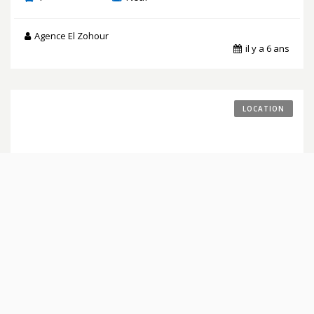
Agence El Zohour
il y a 6 ans
LOCATION
19 000 DA