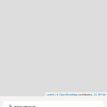
Leaflet
| ©
OpenStreetMap
contributors,
CC-BY-SA