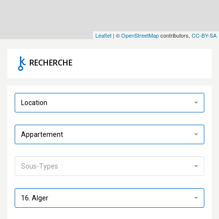
Leaflet
| ©
OpenStreetMap
contributors,
CC-BY-SA
RECHERCHE
Location
Appartement
Sous-Types
16. Alger